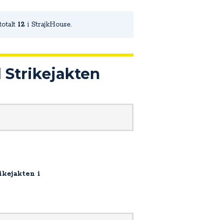
totalt
12
i StrajkHouse.
l Strikejakten
rikejakten i