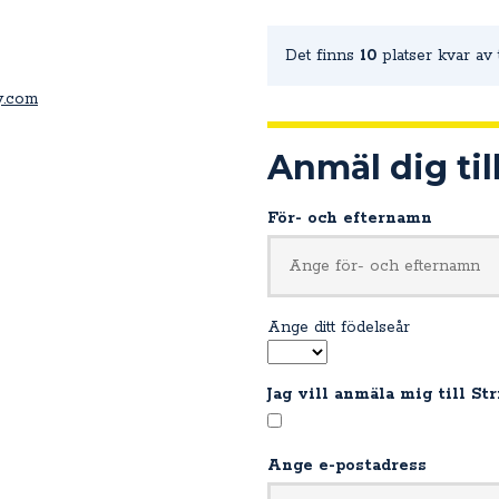
Det finns
10
platser kvar av 
y.com
Anmäl dig til
För- och efternamn
Ange ditt födelseår
Jag vill anmäla mig till St
Ange e-postadress