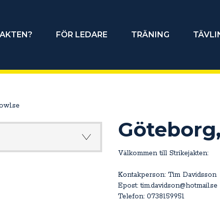
JAKTEN?
FÖR LEDARE
TRÄNING
TÄVLI
owl.se
Göteborg
Välkommen till Strikejakten:
Kontakperson: Tim Davidsson
Epost: tim.davidson@hotmail.se
Telefon: 0738159951