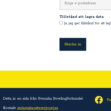
Tillstånd att lagra data
Ja, jag ger tillstånd för att l
Detta är en sida från Svenska Bowlingförbundet.
Fa
Kontakt:
strikejakten@swebowl.se