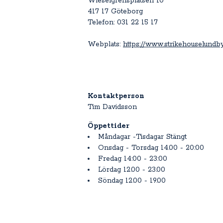
Wieselgrensplatsen 10
417 17 Göteborg
Telefon: 0
31 22 15 17
Webplats:
https://www.strikehouselundb
Kontaktperson
Tim Davidsson
Öppettider
Måndagar -Tisdagar Stängt
Onsdag - Torsdag 14.00 - 20:00
Fredag 14:00 - 23:00
Lördag 12.00 - 23.00
Söndag 12.00 - 19.00