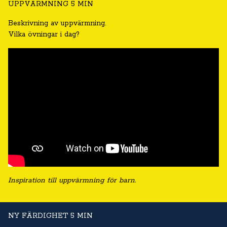
UPPVÄRMNING 5 MIN
Beskrivning av uppvärmning.
Vilka övningar i dag?
Inspiration till uppvärmning för barn.
NY FÄRDIGHET 5 MIN