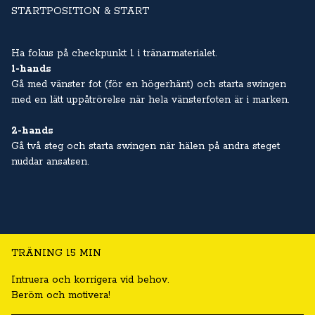
STARTPOSITION & START
Ha fokus på checkpunkt 1 i tränarmaterialet.
1-hands
Gå med vänster fot (för en högerhänt) och starta swingen
med en lätt uppåtrörelse när hela vänsterfoten är i marken.
2-hands
Gå två steg och starta swingen när hälen på andra steget
nuddar ansatsen.
TRÄNING 15 MIN
Intruera och korrigera vid behov.
Beröm och motivera!