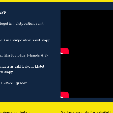
ÄPP
teget in i slutposition samt
+5 in i slutposition samt släpp
är lika för både 1-hands & 2-
anden är rakt bakom klotet
h släpp.
 0-35-70 grader.
orrigera vid behov.
Markera en plats för aktivitet