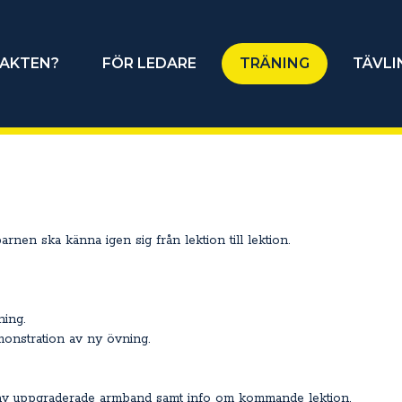
JAKTEN?
FÖR LEDARE
TRÄNING
TÄVLI
 barnen ska känna igen sig från lektion till lektion.
ing.
nstration av ny övning.
av uppgraderade armband samt info om kommande lektion.