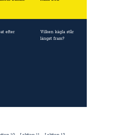
at efter
Vilken kägla står
längst fram?
ktion 10
Lektion 11
Lektion 12