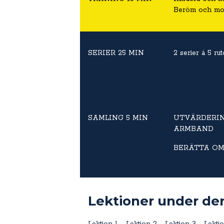
Beröm och mot
SERIER 25 MIN
2 serier á 5 rut
SAMLING 5 MIN
UTVÄRDERIN
ARMBAND
BERÄTTA OM
Lektioner under de
Lektion 1
Lektion 2
Lektion 3
Lekti