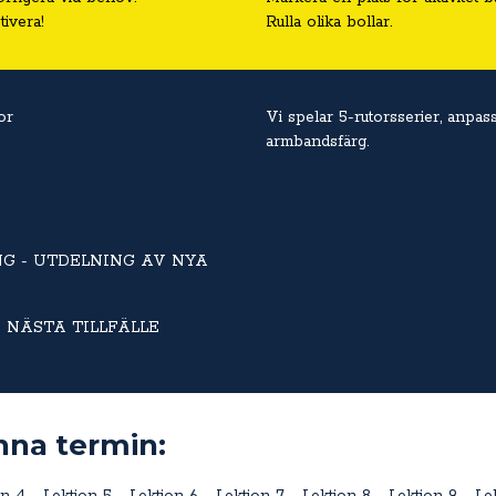
ivera!
Rulla olika bollar.
or
Vi spelar 5-rutorsserier, anpass
armbandsfärg.
G - UTDELNING AV NYA
 NÄSTA TILLFÄLLE
nna termin:
on 4
Lektion 5
Lektion 6
Lektion 7
Lektion 8
Lektion 9
Le