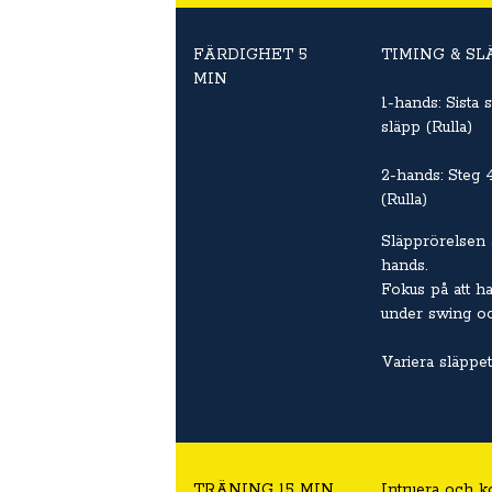
FÄRDIGHET 5
TIMING & SL
MIN
1-hands: Sista s
släpp (Rulla)
2-hands: Steg 4
(Rulla)
Släpprörelsen 
hands.
Fokus på att h
under swing oc
Variera släppet
TRÄNING 15 MIN
Intruera och k