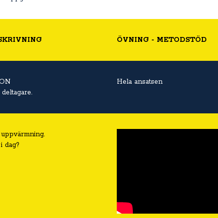
SKRIVNING
ÖVNING - METODSTÖD
ION
Hela ansatsen
deltagare.
 uppvärmning.
i dag?